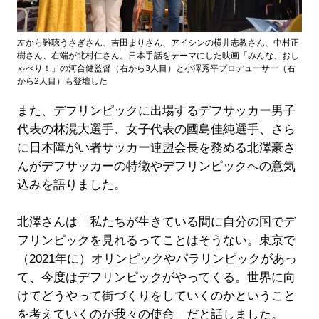
左から難聴うさぎさん、吉田まりさん、アイシンの横井志教さん、中村正
樹さん、右端が北村仁さん。日本手話をテーマにした映画「みんな、おし
ゃべり！」の河合健監督（右から3人目）と小澤秀平プロデューサー（右
から2人目）も登壇した
また、デフリンピックに出場するデフサッカー男子
代表の林滉大選手、女子代表の國島佳純選手、さら
に日本障がい者サッカー連盟会長を務める北澤豪さ
んがデフサッカーの特徴やデフリンピックへの意気
込みを語りました。
北澤さんは「私たちが生きている間に自分の国でデ
フリンピックを見れるってことはそうない。東京で
（2021年に）オリンピックやパラリンピックがあっ
て、今度はデフリンピックがやってくる。世界に向
けてどうやって街づくりをしていくのかということ
を考えていくのが我々の使命」だと話しました。