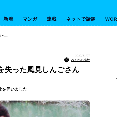
新着
マンガ
連載
ネットで話題
WOR
涙が…」
2025/11/07
みんなの感想
娘を失った風見しんごさん
化を伺いました