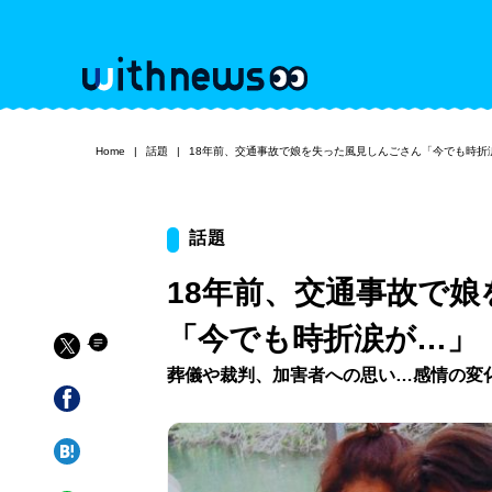
Home
話題
18年前、交通事故で娘を失った風見しんごさん「今でも時折
話題
18年前、交通事故で
「今でも時折涙が…」
葬儀や裁判、加害者への思い…感情の変