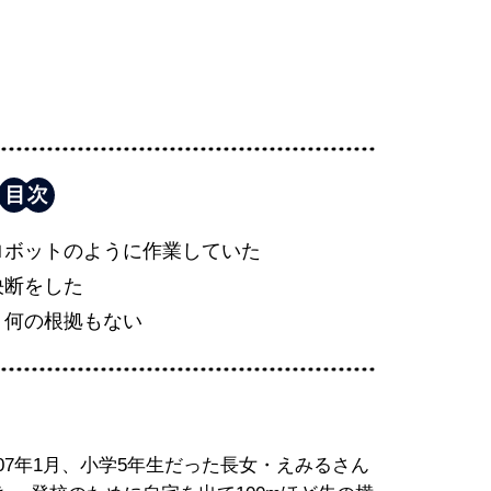
ロボットのように作業していた
決断をした
、何の根拠もない
07年1月、小学5年生だった長女・えみるさん