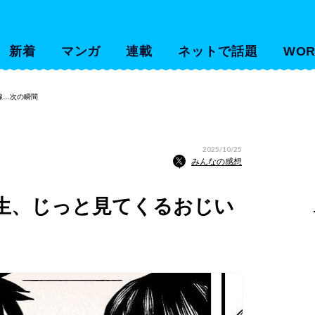
新着
マンガ
連載
ネットで話題
WOR
線…次の瞬間
2025/10/25
みんなの感想
生、じっと見てくるおじい