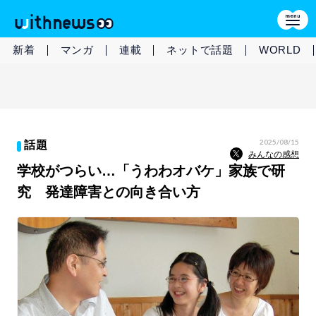
新着
マンガ
連載
ネットで話題
WORLD
2025/08/15
話題
みんなの感想
学校がつらい…「うわわオバケ」家族で研
究 発達障害との向き合い方