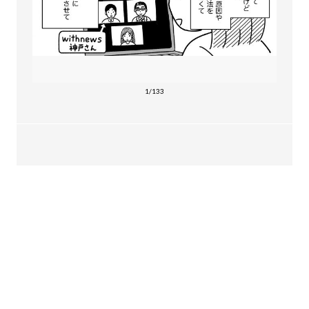
1/133