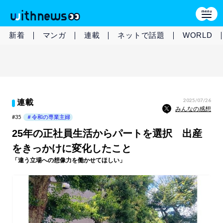
新着
マンガ
連載
ネットで話題
WORLD
2025/07/26
連載
みんなの感想
#35
＃令和の専業主婦
25年の正社員生活からパートを選択 出産
をきっかけに変化したこと
「違う立場への想像力を働かせてほしい」