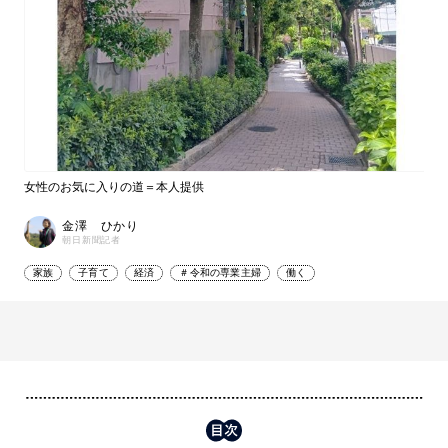
女性のお気に入りの道＝本人提供
金澤 ひかり
朝日新聞記者
家族
子育て
経済
＃令和の専業主婦
働く