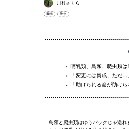
川村さくら
動物
郵便
哺乳類、鳥類、爬虫類は
「変更には賛成、ただ…
「助けられる命が助けら
「鳥類と爬虫類はゆうパックじゃ送れ