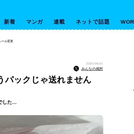
新着
マンガ
連載
ネットで話題
WOR
ルール変更
2025/04/21
みんなの感想
ゆうパックじゃ送れません
でした…