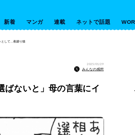
新着
マンガ
連載
ネットで話題
WOR
ッとして…夜廻り猫
2025/01/29
みんなの感想
選ばないと」母の言葉にイ