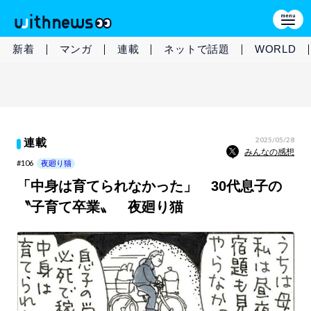
新着
マンガ
連載
ネットで話題
WORLD
2025/05/28
連載
みんなの感想
#106
夜廻り猫
「中身は育てられなかった」 30代息子の
〝子育て卒業〟 夜廻り猫