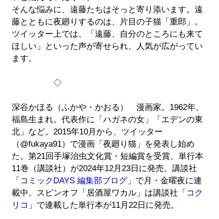
そんな悩みに、遠藤たちはそっと寄り添います。遠
藤とともに夜廻りするのは、片目の子猫「重郎」。
ツイッター上では、「遠藤、自分のところにも来て
ほしい」といった声が寄せられ、人気が広がってい
ます。
◇
深谷かほる（ふかや・かおる） 漫画家。1962年、
福島生まれ。代表作に「ハガネの女」「エデンの東
北」など。2015年10月から、ツイッター
（@fukaya91）で漫画「夜廻り猫」を発表し始め
た。第21回手塚治虫文化賞・短編賞を受賞、単行本
11巻（講談社）が2024年12月23日に発売。講談社
「
コミックDAYS 編集部ブログ
」で月・金曜夜に連
載中。スピンオフ「居酒屋ワカル」は講談社「
コク
リコ
」で連載した単行本が11月22日に発売。