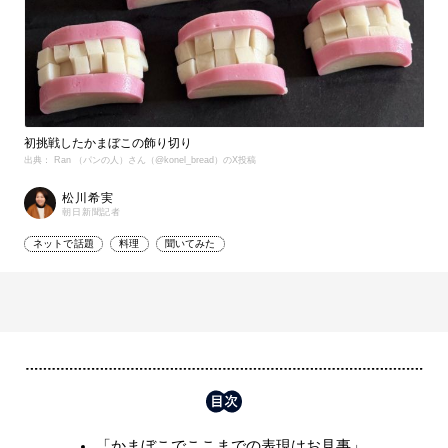
初挑戦したかまぼこの飾り切り
出典： Ran （パンの人）さん（@konel_bread）のX投稿
松川希実
朝日新聞記者
ネットで話題
料理
聞いてみた
「かまぼこでここまでの表現はお見事」