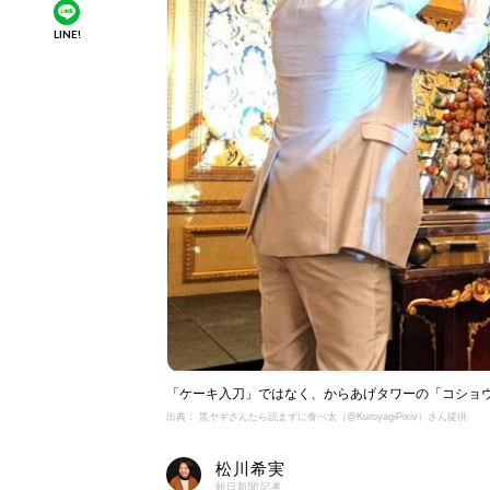
LINE!
「ケーキ入刀」ではなく、からあげタワーの「コショ
出典： 黒ヤギさんたら読まずに食べ太（@KuroyagiPixiv）さん提供
松川希実
朝日新聞記者