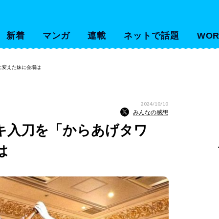
新着
マンガ
連載
ネットで話題
WOR
に変えた妹に会場は
2024/10/10
みんなの感想
キ入刀を「からあげタワ
は