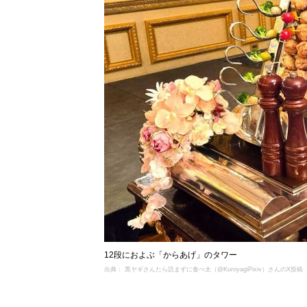
12段におよぶ「からあげ」のタワー
出典： 黒ヤギさんたら読まずに食べ太（@KuroyagiPixiv）さんのX投稿