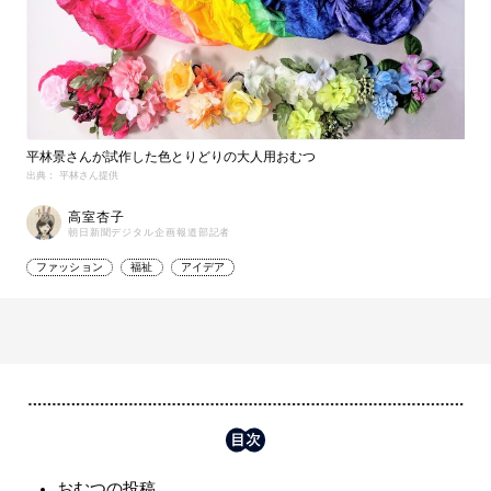
平林景さんが試作した色とりどりの大人用おむつ
出典： 平林さん提供
高室杏子
朝日新聞デジタル企画報道部記者
ファッション
福祉
アイデア
おむつの投稿