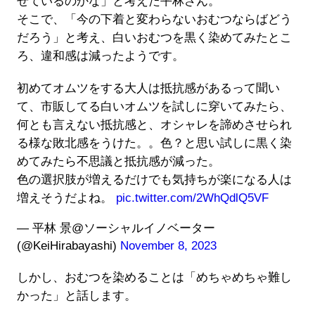
せているのかな」と考えた平林さん。
そこで、「今の下着と変わらないおむつならばどう
だろう」と考え、白いおむつを黒く染めてみたとこ
ろ、違和感は減ったようです。
初めてオムツをする大人は抵抗感があるって聞い
て、市販してる白いオムツを試しに穿いてみたら、
何とも言えない抵抗感と、オシャレを諦めさせられ
る様な敗北感をうけた。。色？と思い試しに黒く染
めてみたら不思議と抵抗感が減った。
色の選択肢が増えるだけでも気持ちが楽になる人は
増えそうだよね。
pic.twitter.com/2WhQdlQ5VF
— 平林 景@ソーシャルイノベーター
(@KeiHirabayashi)
November 8, 2023
しかし、おむつを染めることは「めちゃめちゃ難し
かった」と話します。