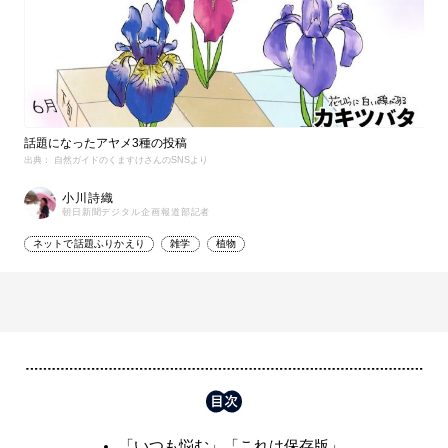
話題になったアヤメ3種の投稿
出典： 自然ガイドのくますけさんのSNSより
小川詩織
朝日新聞デジタル企画報道部記者
ネットで話題ふりかえり
雑学
植物
「いつも悩む」「これは保存版」