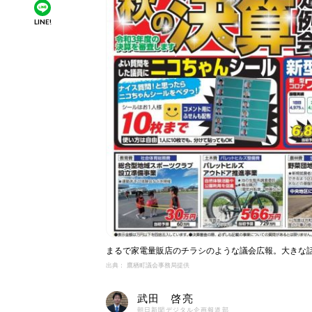
LINE!
まるで家電量販店のチラシのような議会広報。大きな
出典： 鷹栖町議会事務局提供
武田 啓亮
朝日新聞デジタル企画報道部