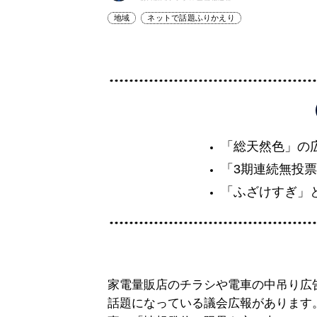
地域
ネットで話題ふりかえり
「総天然色」の
「3期連続無投
「ふざけすぎ」
家電量販店のチラシや電車の中吊り広
話題になっている議会広報があります