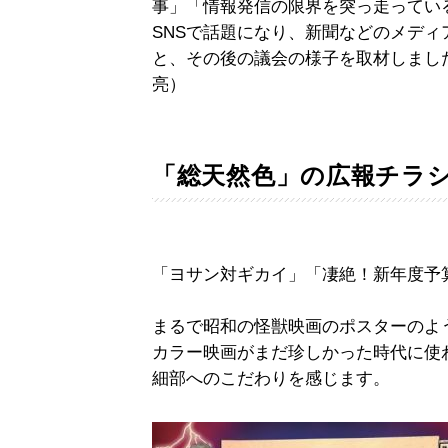
事」「情報発信の限界を突っ走ってい
SNSで話題になり、新聞などのメデ
と、その後の議会の様子を取材しまし
亮）
「総天然色」の広報チラ
「ヨサン対ギカイ」「凄絶！新年度予
まるで昭和の怪獣映画のポスターのよ
カラー映画がまだ珍しかった時代に使
細部へのこだわりを感じます。