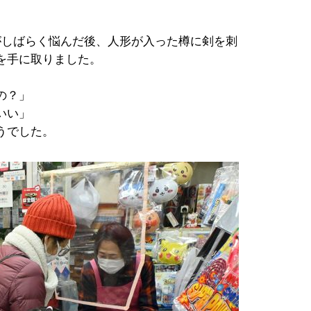
がしばらく悩んだ後、人形が入った樽に剣を刺
を手に取りました。
の？」
いい」
うでした。