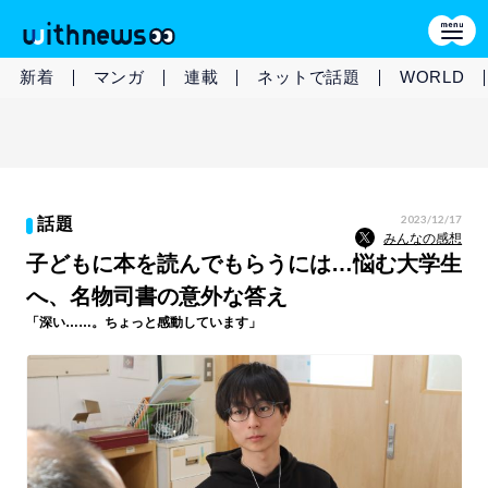
新着
マンガ
連載
ネットで話題
WORLD
2023/12/17
話題
みんなの感想
子どもに本を読んでもらうには…悩む大学生
へ、名物司書の意外な答え
「深い……。ちょっと感動しています」