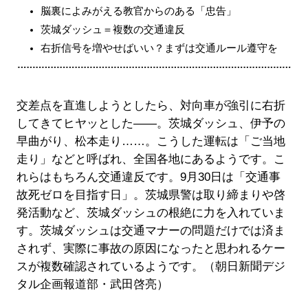
脳裏によみがえる教官からのある「忠告」
茨城ダッシュ＝複数の交通違反
右折信号を増やせばいい？まずは交通ルール遵守を
交差点を直進しようとしたら、対向車が強引に右折
してきてヒヤッとした――。茨城ダッシュ、伊予の
早曲がり、松本走り……。こうした運転は「ご当地
走り」などと呼ばれ、全国各地にあるようです。こ
れらはもちろん交通違反です。9月30日は「交通事
故死ゼロを目指す日」。茨城県警は取り締まりや啓
発活動など、茨城ダッシュの根絶に力を入れていま
す。茨城ダッシュは交通マナーの問題だけでは済ま
されず、実際に事故の原因になったと思われるケー
スが複数確認されているようです。（朝日新聞デジ
タル企画報道部・武田啓亮）