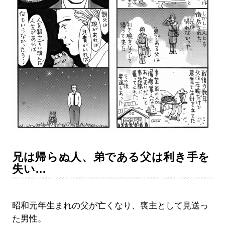
兄は帰らぬ人、弟である父は利き手を
失い…
昭和元年生まれの父が亡くなり、喪主として見送っ
た男性。