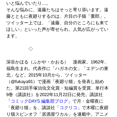
いと悩んでいたり…。
そんな悩みに、遠藤たちはそっと寄り添います。遠
藤とともに夜廻りするのは、片目の子猫「重郎」。
ツイッター上では、「遠藤、自分のところにも来て
ほしい」といった声が寄せられ、人気が広がってい
ます。
◇
深谷かほる（ふかや・かおる） 漫画家。1962年、
福島生まれ。代表作に「ハガネの女」「エデンの東
北」など。2015年10月から、ツイッター
（@fukaya91）で漫画「夜廻り猫」を発表し始め
た。第21回手塚治虫文化賞・短編賞を受賞、単行本
9巻（講談社）を2022年11月22日に発売。講談社
「
コミックDAYS 編集部ブログ
」で月・金曜夜に
「夜廻り猫」を、講談社「
コクリコ
」で木曜に夜廻
り猫スピンオフ「居酒屋ワカル」を連載中。アニメ