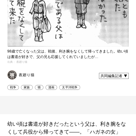
98歳で亡くなった父は、戦後、利き腕をなくして帰ってきました。幼い頃
は書道が好きで、父の兄も応援してくれていましたが…
出典： 夜廻り猫
夜廻り猫
共同編集記者
戦争
家族
猫
漫画
太平洋戦争
幼い頃は書道が好きだったという父は、利き腕をな
くして兵役から帰ってきて――。「ハガネの女」