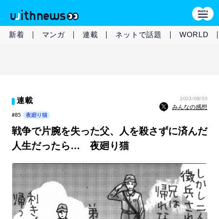
新着
マンガ
連載
ネットで話題
WORLD
2023/08/30
連載
みんなの感想
#85
夜廻り猫
戦争で片腕を失った父、人を殺さずに済んだ
人生だったら… 夜廻り猫