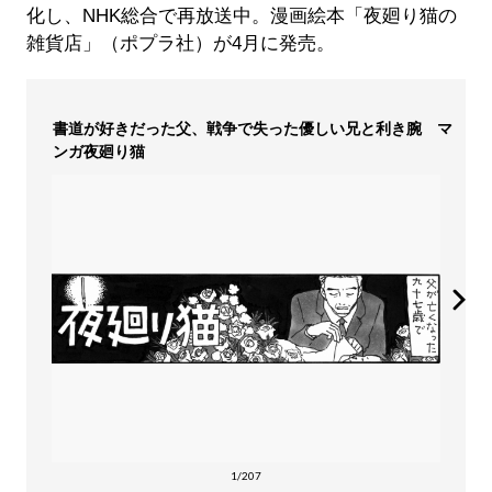
化し、NHK総合で再放送中。漫画絵本「夜廻り猫の
雑貨店」（ポプラ社）が4月に発売。
書道が好きだった父、戦争で失った優しい兄と利き腕 マ
ンガ夜廻り猫
1/207