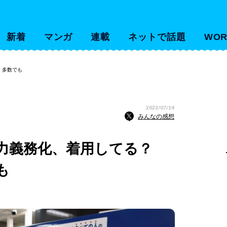
新着
マンガ
連載
ネットで話題
WOR
」多数でも
2023/07/14
みんなの感想
力義務化、着用してる？
も