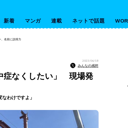
新着
マンガ
連載
ネットで話題
WOR
ー、名前に説得力
2023/06/18
みんなの感想
中症なくしたい」 現場発
変なわけですよ」