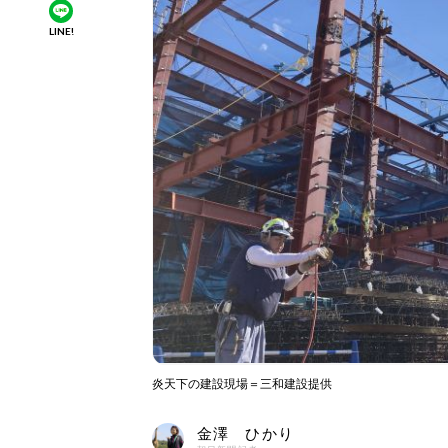
LINE!
炎天下の建設現場＝三和建設提供
金澤 ひかり