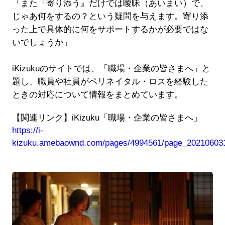
「また『寄り添う』だけでは曖昧（あいまい）で、
じゃあ何をするの？という疑問を与えます。寄り添
った上で具体的に何をサポートするかが必要ではな
いでしょうか」
iKizukuのサイトでは、「職場・企業の皆さまへ」と
題し、職員や社員がペリネイタル・ロスを経験した
ときの対応について情報をまとめています。
【関連リンク】iKizuku「職場・企業の皆さまへ」
https://i-
kizuku.amebaownd.com/pages/4994561/page_20210603