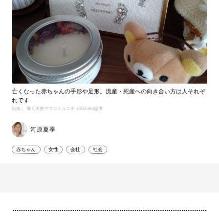
亡くなった赤ちゃんの手形や足形。流産・死産への向き合い方は人それぞ
れです
出典： 働く天使ママコミュニティiKizuku提供
河原夏季
赤ちゃん
女性
会社
社会