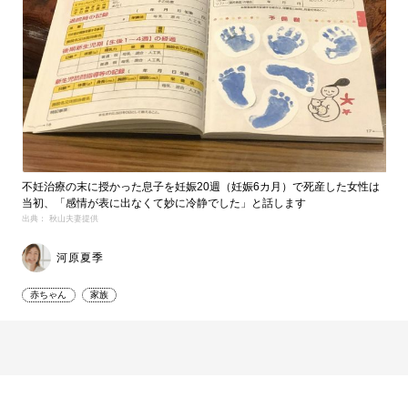
不妊治療の末に授かった息子を妊娠20週（妊娠6カ月）で死産した女性は
当初、「感情が表に出なくて妙に冷静でした」と話します
出典： 秋山夫妻提供
河原夏季
赤ちゃん
家族