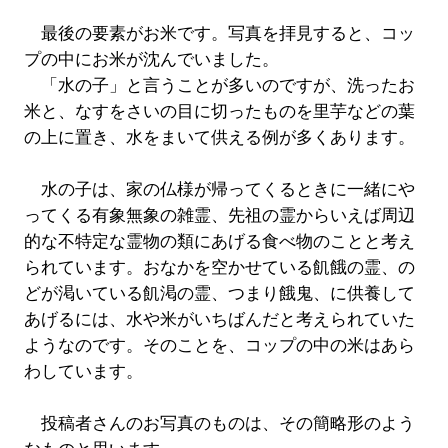
最後の要素がお米です。写真を拝見すると、コッ
プの中にお米が沈んでいました。
「水の子」と言うことが多いのですが、洗ったお
米と、なすをさいの目に切ったものを里芋などの葉
の上に置き、水をまいて供える例が多くあります。
水の子は、家の仏様が帰ってくるときに一緒にや
ってくる有象無象の雑霊、先祖の霊からいえば周辺
的な不特定な霊物の類にあげる食べ物のことと考え
られています。おなかを空かせている飢餓の霊、の
どが渇いている飢渇の霊、つまり餓鬼、に供養して
あげるには、水や米がいちばんだと考えられていた
ようなのです。そのことを、コップの中の米はあら
わしています。
投稿者さんのお写真のものは、その簡略形のよう