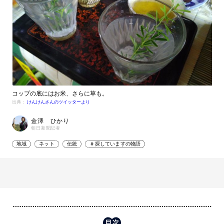
コップの底にはお米、さらに草も。
出典：
けんけんさんのツイッターより
金澤 ひかり
朝日新聞記者
地域
ネット
伝統
＃探していますの物語