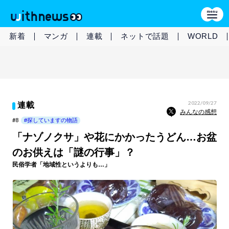
新着
マンガ
連載
ネットで話題
WORLD
2022/09/27
連載
みんなの感想
#8
#探していますの物語
「ナゾノクサ」や花にかかったうどん…お盆
のお供えは「謎の行事」？
民俗学者「地域性というよりも…」