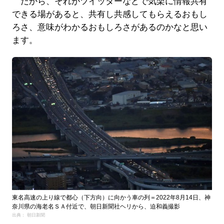
だから、それがツイッターなどで気楽に情報共有
できる場があると、共有し共感してもらえるおもし
ろさ、意味がわかるおもしろさがあるのかなと思い
ます。
東名高速の上り線で都心（下方向）に向かう車の列＝2022年8月14日、神
奈川県の海老名ＳＡ付近で、朝日新聞社ヘリから、迫和義撮影
出典： 朝日新聞