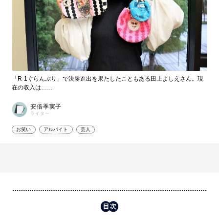
「R-1ぐらんぷり」で決勝進出を果たしたこともある田上よしえさん。現
在の収入は……
安倍季実子
ライター
お笑い
アルバイト
芸人