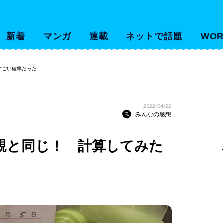
新着
マンガ
連載
ネットで話題
WOR
すごい確率だった…
2022/04/22
みんなの感想
親と同じ！ 計算してみた