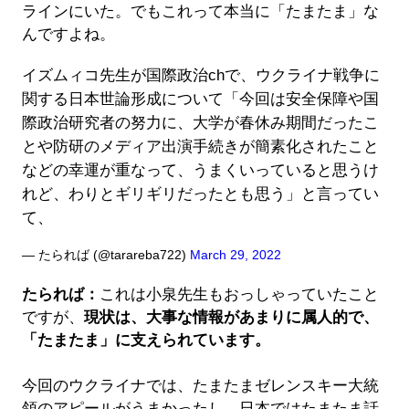
ラインにいた。でもこれって本当に「たまたま」な
んですよね。
イズムィコ先生が国際政治chで、ウクライナ戦争に
関する日本世論形成について「今回は安全保障や国
際政治研究者の努力に、大学が春休み期間だったこ
とや防研のメディア出演手続きが簡素化されたこと
などの幸運が重なって、うまくいっていると思うけ
れど、わりとギリギリだったとも思う」と言ってい
て、
— たられば (@tarareba722)
March 29, 2022
たられば：
これは小泉先生もおっしゃっていたこと
ですが、
現状は、大事な情報があまりに属人的で、
「たまたま」に支えられています。
今回のウクライナでは、たまたまゼレンスキー大統
領のアピールがうまかったし、日本ではたまたま話