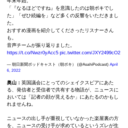
年末年始。
「『なるほどですね』を意識したのは朝ポキでし
た」「ぜひ続編を」など多くの反響をいただきまし
た。
おすすめ漫画を紹介してくださったリスナーさん
も。
音声チームが振り返りました。
https://t.co/Nwzr0yAcc5
pic.twitter.com/JXY2499cO2
— 朝日新聞ポッドキャスト（朝ポキ） (@AsahiPodcast)
April
6, 2022
奥山：
英国議会にとってのシェイクスピアにあた
る、発信者と受信者で共有する物語が、ニュースに
おいては「記者の顔が見えるか」にあたるのかもし
れませんね。
ニュースの出し手が重視していなかった楽屋裏の方
を、ニュースの受け手が求めているというズレが生