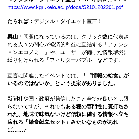
https://www.kgri.keio.ac.jp/docs/S2101202201.pdf
たられば：
デジタル・ダイエット宣言！
奥山：
問題になっているのは、クリック数に代表さ
れる人々の関心が経済的利益に直結する「アテンシ
ョンエコノミー」や、ユーザーが偏った情報環境に
縛り付けられる「フィルターバブル」などです。
宣言に関連したイベントでは、
「〝情報の給食〟が
いるのではないか」という提案がありました。
新聞社や国・政府が発信したこと全てが良いとは限
らないですが、それでも
ある種の専門性に裏打ちさ
れた、地味で味気ないけど信頼に値する情報へ立ち
戻れる「給食献立セット」みたいなものがあれ
ば……
と。