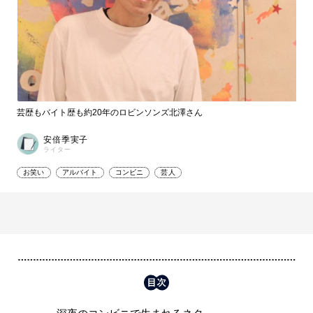
芸歴もバイト歴も約20年のロビンソンズ北澤さん
安倍季実子
ライター
お笑い
アルバイト
コンビニ
芸人