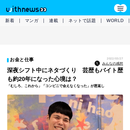
新着
マンガ
連載
ネットで話題
WORLD
2022/03/27
お金と仕事
みんなの感想
深夜シフト中にネタづくり 芸歴もバイト歴
も約20年になった心境は？
「むしろ、これから」「コンビニで会えなくなった」が恩返し