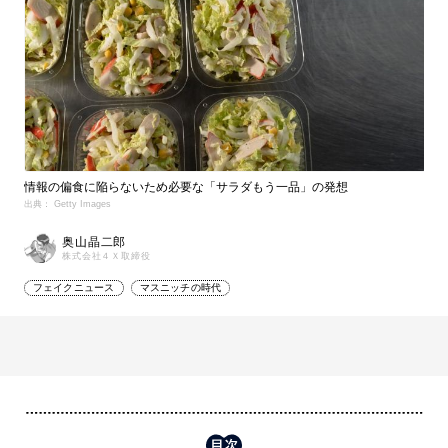
情報の偏食に陥らないため必要な「サラダもう一品」の発想
出典： Getty Images
奥山晶二郎
株式会社４Ｘ取締役
フェイクニュース
マスニッチの時代