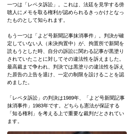
一つは「レペタ訴訟」。これは、法廷を見学する傍
聴人にメモを取る権利が認められるきっかけとなっ
たものとして知られます。
もう一つは「よど号新聞記事抹消事件」。判決が確
定していない人（未決拘置中）が、拘置所で新聞を
読もうとした時、自分の訴訟に関わる記事が黒塗り
されていたことに対してその違法性を訴えました。
最高裁まで争われ、判決では黒塗りの違法性を訴え
た原告の上告を退け、一定の制限を設けることを認
めました。
「レペタ訴訟」の判決は1989年、「よど号新聞記事
抹消事件」1983年です。どちらも憲法が保証する
「知る権利」を考える上で重要な裁判だとされてい
ます。