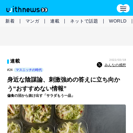
新着
マンガ
連載
ネットで話題
WORLD
2022/03/18
連載
みんなの感想
#24
マスニッチの時代
身近な陰謀論、刺激強めの答えに立ち向か
う“おすすめない情報”
偏食の沼から抜け出す「サラダもう一品」