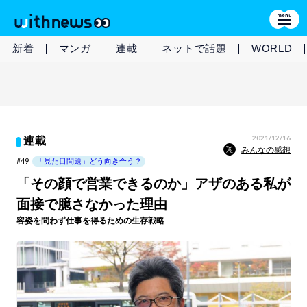
新着
マンガ
連載
ネットで話題
WORLD
2021/12/16
連載
みんなの感想
#49
「見た目問題」どう向き合う？
「その顔で営業できるのか」アザのある私が
面接で臆さなかった理由
容姿を問わず仕事を得るための生存戦略