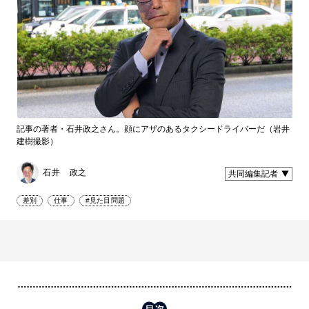
記事の著者・石井政之さん。顔にアザのあるタクシードライバーだ（岩井
建樹撮影）
石井 政之
共同編集記者
差別
仕事
#見た目問題