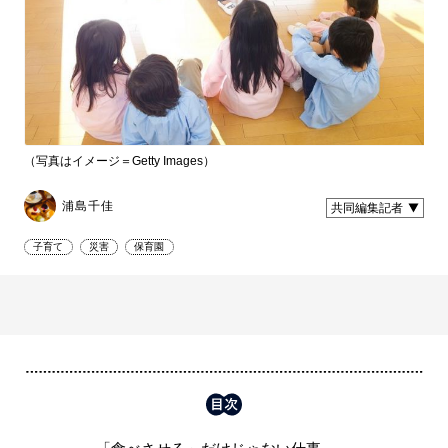
（写真はイメージ＝Getty Images）
浦島千佳
共同編集記者
子育て
災害
保育園