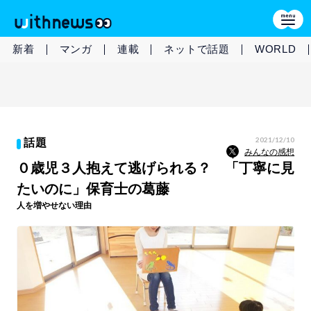
新着
マンガ
連載
ネットで話題
WORLD
2021/12/10
話題
みんなの感想
０歳児３人抱えて逃げられる？ 「丁寧に見
たいのに」保育士の葛藤
人を増やせない理由