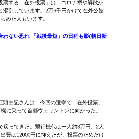
投票する「在外投票」は、コロナ禍や解散か
て混乱しています。2万6千円かけて在外公館
きらめた人もいます。
わない恐れ 「戦後最短」の日程も影(朝日新
江頭由記さんは、今回の選挙で「在外投票」
行機に乗って首都ウェリントンに向かった。
で戻ってきた。飛行機代は一人約3万円、2人
出費は12000円に抑えたが、投票のためだけ