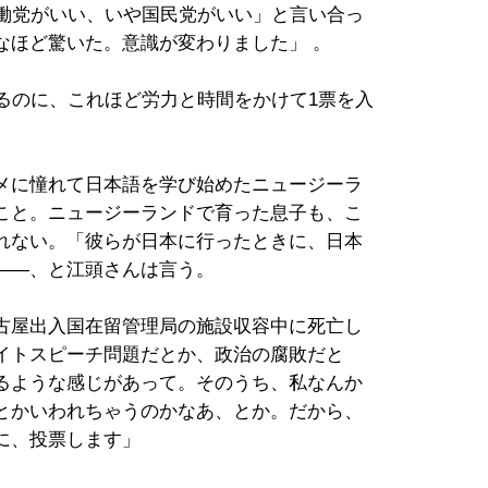
労働党がいい、いや国民党がいい」と言い合っ
なほど驚いた。意識が変わりました」 。
るのに、これほど労力と時間をかけて1票を入
メに憧れて日本語を学び始めたニュージーラ
こと。ニュージーランドで育った息子も、こ
れない。「彼らが日本に行ったときに、日本
――、と江頭さんは言う。
古屋出入国在留管理局の施設収容中に死亡し
イトスピーチ問題だとか、政治の腐敗だと
るような感じがあって。そのうち、私なんか
とかいわれちゃうのかなあ、とか。だから、
に、投票します」