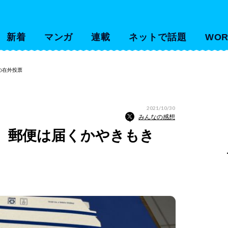
新着
マンガ
連載
ネットで話題
WOR
の在外投票
2021/10/30
みんなの感想
へ、郵便は届くかやきもき