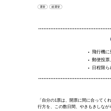
選挙
総選挙
飛行機に
郵便投票
日程限ら
「自分の1票は、開票に間に合ってく
行方を、この数日間、やきもきしなが