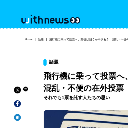
Home
話題
飛行機に乗って投票へ、郵便は届くかやきもき 混乱・不便
話題
飛行機に乗って投票
混乱・不便の在外投票
それでも1票を託す人たちの思い