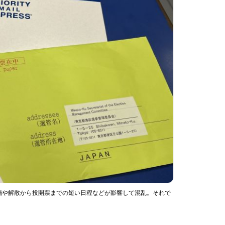
禍や解散から投開票までの短い日程などが影響して混乱。それで