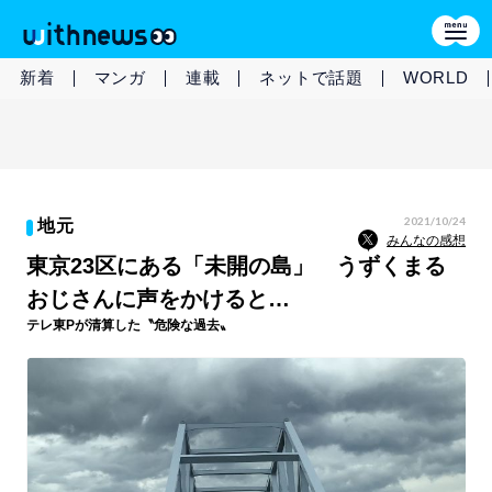
新着
マンガ
連載
ネットで話題
WORLD
2021/10/24
地元
みんなの感想
東京23区にある「未開の島」 うずくまる
おじさんに声をかけると…
テレ東Pが清算した〝危険な過去〟