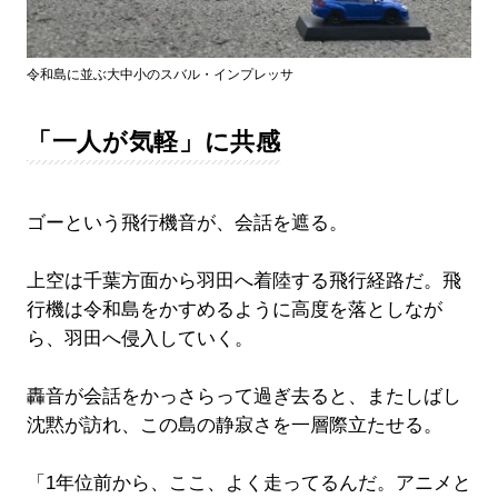
令和島に並ぶ大中小のスバル・インプレッサ
「一人が気軽」に共感
ゴーという飛行機音が、会話を遮る。
上空は千葉方面から羽田へ着陸する飛行経路だ。飛
行機は令和島をかすめるように高度を落としなが
ら、羽田へ侵入していく。
轟音が会話をかっさらって過ぎ去ると、またしばし
沈黙が訪れ、この島の静寂さを一層際立たせる。
「1年位前から、ここ、よく走ってるんだ。アニメと