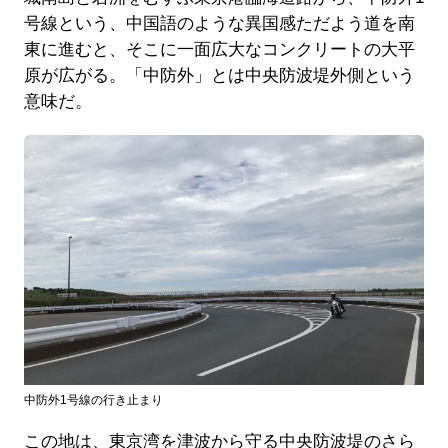
号線という、中国語のような異国感ただよう道を南
東に進むと、そこに一面広大なコンクリートの大平
原が広がる。「中防外」とは中央防波堤外側という
意味だ。
中防外1号線の行き止まり
この地は、東京湾を津波から守る中央防波堤のさら