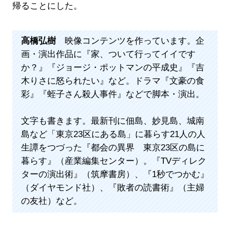
帰ることにした。
高橋弘樹
映像コンテンツを作っています。企
画・演出作品に『家、ついて行ってイイです
か？』『ジョージ・ポットマンの平成史』『吉
木りさに怒られたい』など。ドラマ『文豪の食
彩』『蛭子さん殺人事件』などで脚本・演出。
文字も書きます。最新刊に佃島、妙見島、城南
島など「東京23区にある島」に暮らす21人の人
生譚をつづった『都会の異界 東京23区の島に
暮らす』（産業編集センター）。『TVディレク
ターの演出術』（筑摩書房）、『1秒でつかむ』
（ダイヤモンド社）、『敗者の読書術』（主婦
の友社）など。