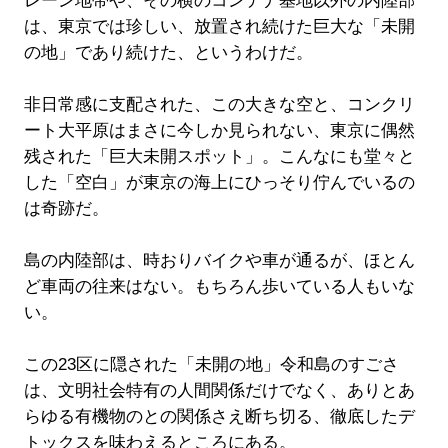
レーン地帯や、その横のコンテナ基地以外の内陸部
は、東京では珍しい、放置され続けた巨大な「未開
の地」であり続けた、というわけだ。
非日常感に支配された、この大きな空と、コンクリ
ート大平原はまさに今しか見られない、東京に偶然
残された「巨大未開スポット」。こんなにも堂々と
した「空白」が東京の海上にひっそり佇んでいるの
は奇跡だ。
島の内陸部は、時おりバイクや車が通るが、ほとん
ど車両の往来はない。もちろん歩いている人もいな
い。
この23区に隠された「未開の地」令和島のすごさ
は、文明社会特有の人間関係だけでなく、ありとあ
らゆる有機物のとの関係さえ断ち切る、徹底したデ
トックスを味わえるところにある。