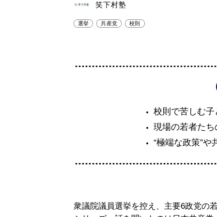
笑下村塾
選挙
共産党
校則
校則で苦しむ子
現場の若者たち
“極端な政策”
衆議院議員選挙を控え、主要6政党の