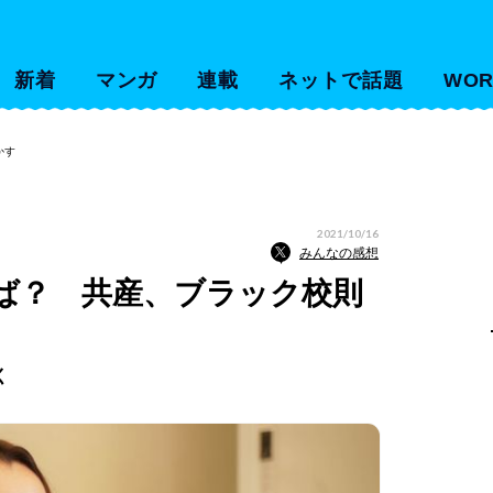
新着
マンガ
連載
ネットで話題
WOR
かす
2021/10/16
みんなの感想
ば？ 共産、ブラック校則
く