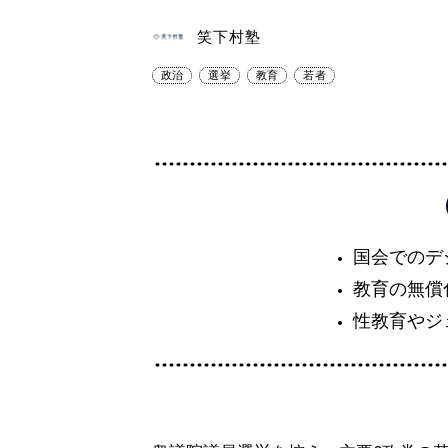
笑下村塾
政治
選挙
教育
若者
国会でのデ
教育の無償
性教育やジ