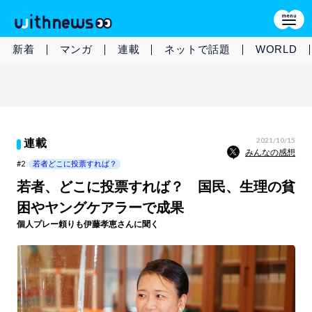
新着
マンガ
連載
ネットで話題
WORLD
2021/10/15
連載
みんなの感想
#2
若者どこに投票すれば？
若者、どこに投票すれば？ 国民、生理の貧
困やヤングケアラーで成果
個人プレー頼りも伊藤孝恵さんに聞く