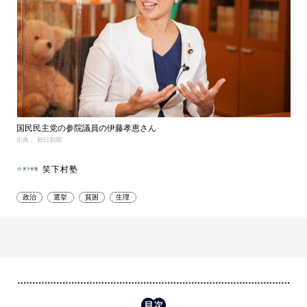
国民民主党の参院議員の伊藤孝恵さん
出典： 朝日新聞
笑下村塾
政治
選挙
貧困
生理