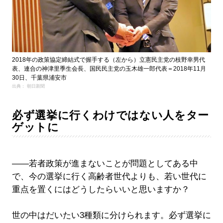
2018年の政策協定締結式で握手する（左から）立憲民主党の枝野幸男代
表、連合の神津里季生会長、国民民主党の玉木雄一郎代表＝2018年11月
30日、千葉県浦安市
出典： 朝日新聞
必ず選挙に行くわけではない人をター
ゲットに
――若者政策が進まないことが問題としてある中
で、今の選挙に行く高齢者世代よりも、若い世代に
重点を置くにはどうしたらいいと思いますか？
世の中はだいたい3種類に分けられます。必ず選挙に