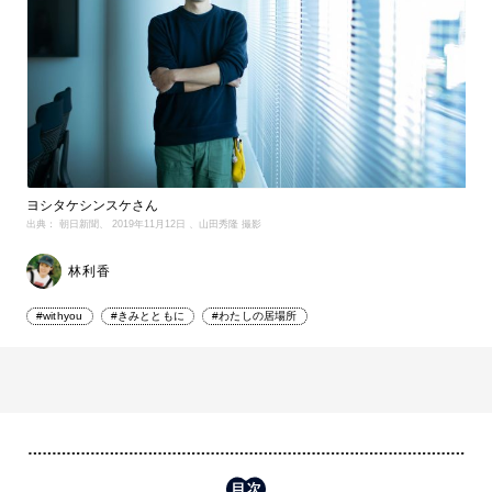
ヨシタケシンスケさん
出典： 朝日新聞、 2019年11月12日 、山田秀隆 撮影
林利香
#withyou
#きみとともに
#わたしの居場所