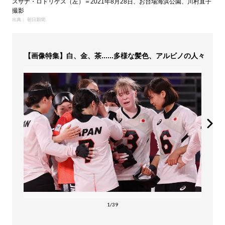
スサナ・ロドリゲス（左）＝2021年8月28日、お台場海浜公園、川村直子
撮影
出典： 朝日新聞
【画像特集】白、金、茶......多様な髪色、アルビノの人々
1/39