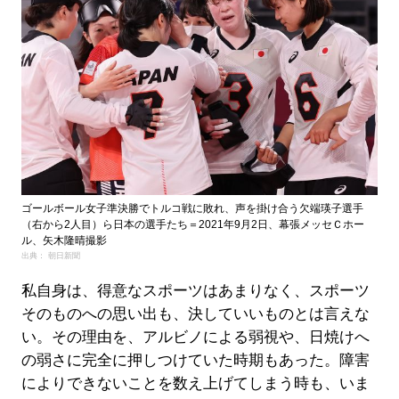
ゴールボール女子準決勝でトルコ戦に敗れ、声を掛け合う欠端瑛子選手
（右から2人目）ら日本の選手たち＝2021年9月2日、幕張メッセＣホー
ル、矢木隆晴撮影
出典： 朝日新聞
私自身は、得意なスポーツはあまりなく、スポーツ
そのものへの思い出も、決していいものとは言えな
い。その理由を、アルビノによる弱視や、日焼けへ
の弱さに完全に押しつけていた時期もあった。障害
によりできないことを数え上げてしまう時も、いま