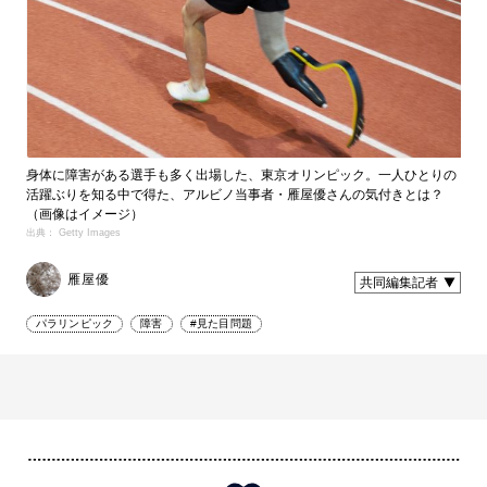
身体に障害がある選手も多く出場した、東京オリンピック。一人ひとりの
活躍ぶりを知る中で得た、アルビノ当事者・雁屋優さんの気付きとは？
（画像はイメージ）
出典： Getty Images
雁屋優
共同編集記者
パラリンピック
障害
#見た目問題