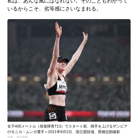
私は、あんな風にはなれない。そのこともわかって
いるからこそ、劣等感にさいなまれる。
女子400メートル（視覚障害T13）でスタート前、両手を上げるザンビア
のモニカ・ムンガ選手＝2021年9月2日、国立競技場、西畑志朗撮影
出典： 朝日新聞