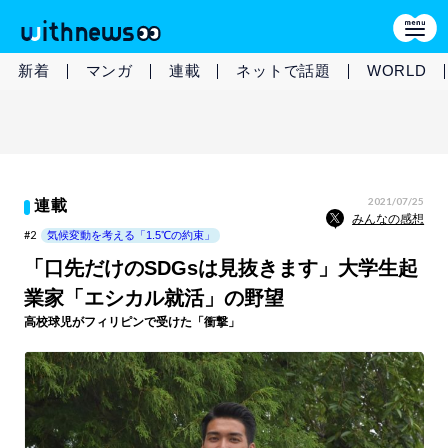
新着
マンガ
連載
ネットで話題
WORLD
2021/07/25
連載
みんなの感想
#2
気候変動を考える「1.5℃の約束」
「口先だけのSDGsは見抜きます」大学生起
業家「エシカル就活」の野望
高校球児がフィリピンで受けた「衝撃」