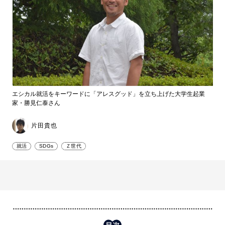
エシカル就活をキーワードに「アレスグッド」を立ち上げた大学生起業
家・勝見仁泰さん
片田貴也
就活
SDGs
Ｚ世代