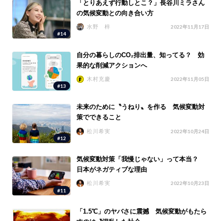
「とりあえず行動しとこ？」長谷川ミラさん
の気候変動との向き合い方
水野 梓
2022年11月17日
#14
自分の暮らしのCO₂排出量、知ってる？ 効
果的な削減アクションへ
木村充慶
2022年11月05日
#13
未来のために〝うねり〟を作る 気候変動対
策でできること
松川希実
2022年10月24日
#12
気候変動対策「我慢じゃない」って本当？
日本がネガティブな理由
松川希実
2022年10月23日
#11
「1.5℃」のヤバさに震撼 気候変動がもたら