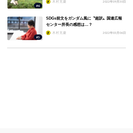
木村充慶
2022年09月30日
#6
SDGs前文をガンダム風に〝超訳〟国連広報
センター所長の感想は…？
木村充慶
2022年03月06日
#5