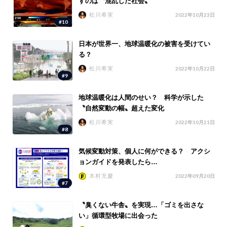
すのは〝混乱した社会〟
松川希実
2022年10月23日
#10
日本が世界一、地球温暖化の被害を受けてい
る？
松川希実
2022年10月22日
#9
地球温暖化は人間のせい？ 科学が示した
〝自然変動の幅〟超えた変化
松川希実
2022年10月21日
#8
気候変動対策、個人に何ができる？ アクシ
ョンガイドを発表したら…
木村充慶
2022年09月20日
#7
〝臭くない牛舎〟を実現…「ゴミを出さな
い」循環型牧場に出会った