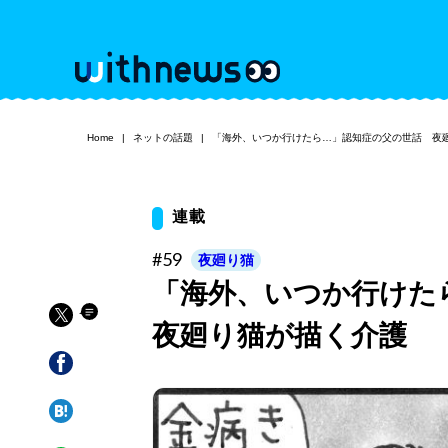
Home
ネットの話題
「海外、いつか行けたら…」認知症の父の世話 夜
連載
#59
夜廻り猫
「海外、いつか行け
夜廻り猫が描く介護