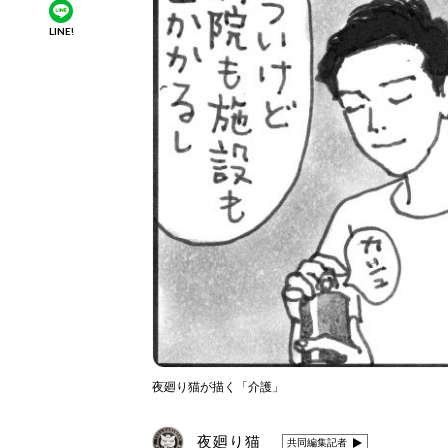
LINE!
夜廻り猫が描く「介護」
夜廻り猫
共同編集記者