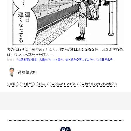
夫の代わりに「稼ぎ頭」となり、帰宅が連日遅くなる女性。頭をよぎるの
は、ワンオペ妻だった頃の……
出典：
『大黒柱妻の日常 共働きワンオペ妻が、夫と役割交替してみたら？』©田房永子
高橋健次郎
家族
子育て
社会
#父親のモヤモヤ
#妻に言えない夫の本音