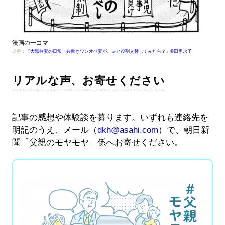
漫画の一コマ
出典：
『大黒柱妻の日常 共働きワンオペ妻が、夫と役割交替してみたら？』©田房永子
リアルな声、お寄せください
記事の感想や体験談を募ります。いずれも連絡先を
明記のうえ、メール（
dkh@asahi.com
）で、朝日新
聞「父親のモヤモヤ」係へお寄せください。