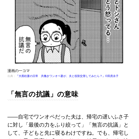
漫画の一コマ
出典：
『大黒柱妻の日常 共働きワンオペ妻が、夫と役割交替してみたら？』©田房永子
「無言の抗議」の意味
――自宅でワンオペだった夫は、帰宅の遅いふさ子
に対し「最後の力をふり絞って」「無言の抗議」と
して、子どもと先に寝るわけですね。でも、帰宅し