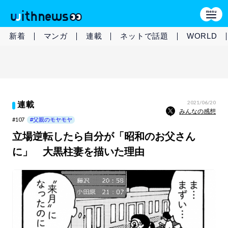
新着
マンガ
連載
ネットで話題
WORLD
2021/06/20
連載
みんなの感想
#107
#父親のモヤモヤ
立場逆転したら自分が「昭和のお父さん
に」 大黒柱妻を描いた理由