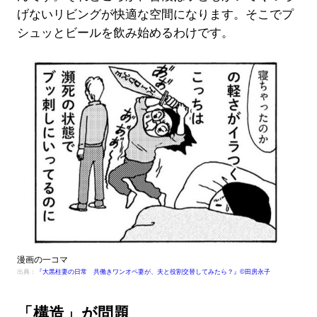
げないリビングが快適な空間になります。そこでプ
シュッとビールを飲み始めるわけです。
漫画の一コマ
出典：
『大黒柱妻の日常 共働きワンオペ妻が、夫と役割交替してみたら？』©田房永子
「構造」が問題