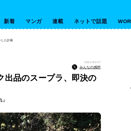
新着
マンガ
連載
ネットで話題
WOR
かした計画
2021/05/17
みんなの感想
ク出品のスープラ、即決の
れ」