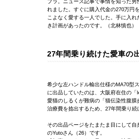
プラ。ニュース記事で事情を知った男
れました。すぐに購入代金の270万円
こよなく愛する一人でした。手に入れ
き計画があったのです。（北林慎也）
27年間乗り続けた愛車の
希少な左ハンドル輸出仕様のMA70型
に出品していたのは、大阪府在住の「le
愛猫のしるくが難病の「猫伝染性腹膜炎
治療費を捻出するため、27年間乗り
その出品ページをたまたま目にして自
のYutoさん（26）です。