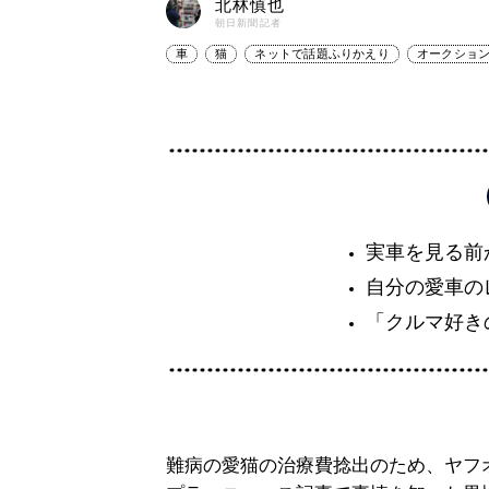
北林慎也
朝日新聞記者
車
猫
ネットで話題ふりかえり
オークショ
実車を見る前
自分の愛車の
「クルマ好き
難病の愛猫の治療費捻出のため、ヤフ