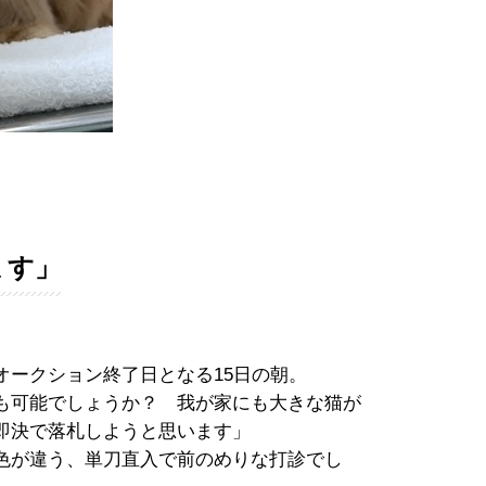
ます」
オークション終了日となる15日の朝。
も可能でしょうか？ 我が家にも大きな猫が
即決で落札しようと思います」
色が違う、単刀直入で前のめりな打診でし