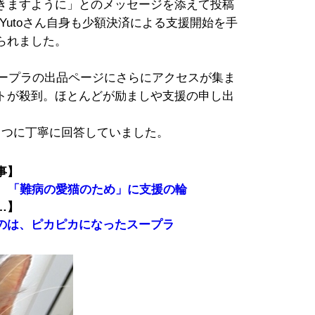
きますように」とのメッセージを添えて投稿
Yutoさん自身も少額決済による支援開始を手
られました。
70スープラの出品ページにさらにアクセスが集ま
トが殺到。ほとんどが励ましや支援の申し出
ひとつに丁寧に回答していました。
事】
品 「難病の愛猫のため」に支援の輪
…】
のは、ピカピカになったスープラ