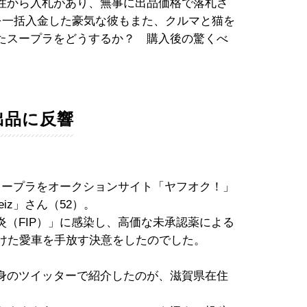
性から入札があり、無事に出品価格で落札さ
を一括入金した豪気な彼もまた、クルマと猫を
たスープラをどうするか？ 購入後の驚くべ
出品に反響
スープラをオークションサイト「ヤフオク！」
iz」さん（52）。
（FIP）」に感染し、高価な未承認薬による
続けた愛車を手放す決意をしたのでした。
身のツイッターで紹介したのが、滋賀県在住