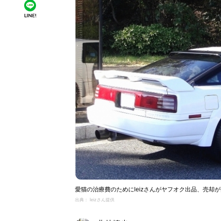
LINE!
愛猫の治療費のためにleizさんがヤフオク出品、売却
出典： leizさん提供