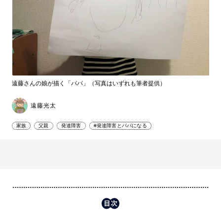
遠藤さんの娘が描く「パパ」（写真はいずれも筆者提供）
遠藤光太
家族
父親
発達障害
#発達障害とパパになる