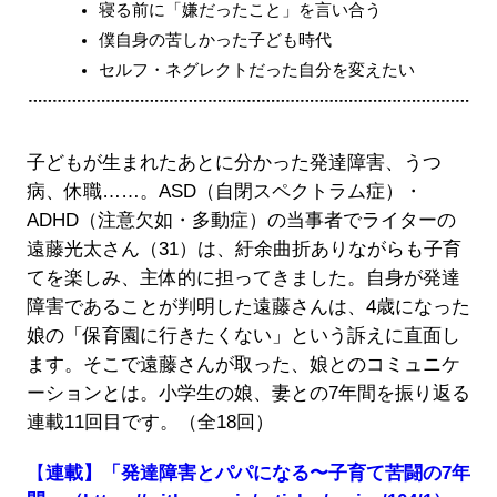
寝る前に「嫌だったこと」を言い合う
僕自身の苦しかった子ども時代
セルフ・ネグレクトだった自分を変えたい
子どもが生まれたあとに分かった発達障害、うつ
病、休職……。ASD（自閉スペクトラム症）・
ADHD（注意欠如・多動症）の当事者でライターの
遠藤光太さん（31）は、紆余曲折ありながらも子育
てを楽しみ、主体的に担ってきました。自身が発達
障害であることが判明した遠藤さんは、4歳になった
娘の「保育園に行きたくない」という訴えに直面し
ます。そこで遠藤さんが取った、娘とのコミュニケ
ーションとは。小学生の娘、妻との7年間を振り返る
連載11回目です。（全18回）
【
連載】「発達障害とパパになる〜子育て苦闘の7年