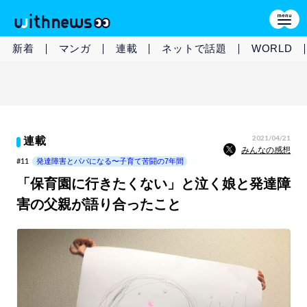
新着
マンガ
連載
ネットで話題
WORLD
2021/04/21
連載
みんなの感想
#11
発達障害とパパになる〜子育て苦闘の7年間
「保育園に行きたくない」と泣く娘と発達障
害の父親が語り合ったこと