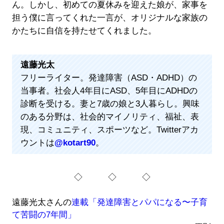
ん。しかし、初めての夏休みを迎えた娘が、家事を
担う僕に言ってくれた一言が、オリジナルな家族の
かたちに自信を持たせてくれました。
遠藤光太
フリーライター。発達障害（ASD・ADHD）の
当事者。社会人4年目にASD、5年目にADHDの
診断を受ける。妻と7歳の娘と3人暮らし。興味
のある分野は、社会的マイノリティ、福祉、表
現、コミュニティ、スポーツなど。Twitterアカ
ウントは
@kotart90
。
◇ ◇ ◇
遠藤光太さんの
連載「発達障害とパパになる〜子育
て苦闘の7年間」