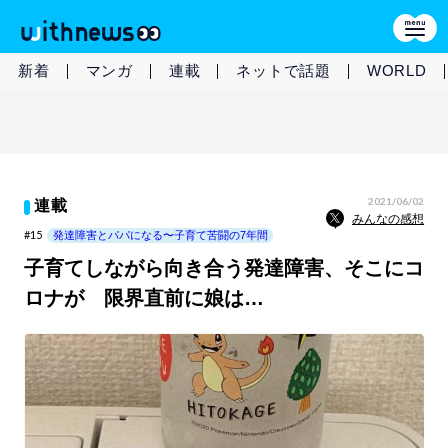
新着
マンガ
連載
ネットで話題
WORLD
2021/06/02
連載
みんなの感想
#15
発達障害とパパになる〜子育て苦闘の7年間
子育てしながら向き合う発達障害、そこにコ
ロナが 限界直前に娘は…