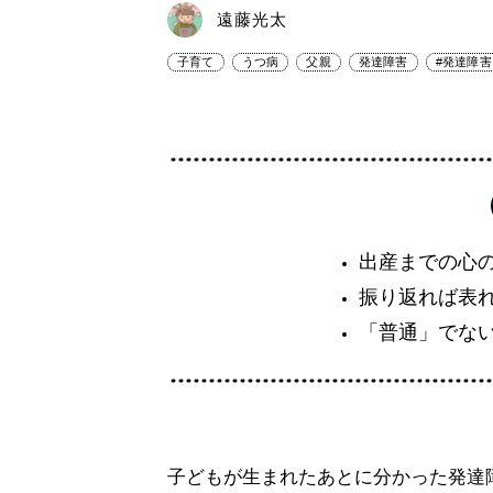
遠藤光太
子育て
うつ病
父親
発達障害
#発達障
出産までの心
振り返れば表
「普通」でな
子どもが生まれたあとに分かった発達