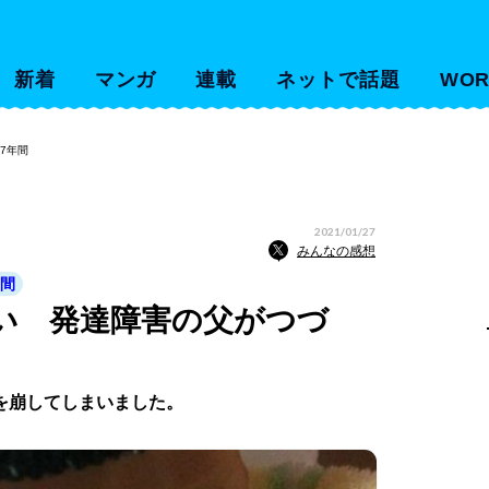
新着
マンガ
連載
ネットで話題
WOR
7年間
2021/01/27
みんなの感想
年間
しい 発達障害の父がつづ
を崩してしまいました。