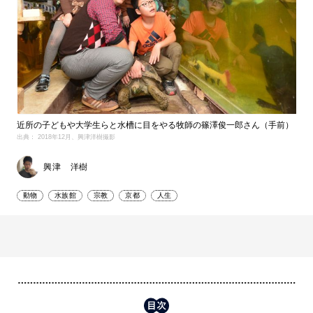
近所の子どもや大学生らと水槽に目をやる牧師の篠澤俊一郎さん（手前）
出典： 2018年12月、興津洋樹撮影
興津 洋樹
動物
水族館
宗教
京都
人生