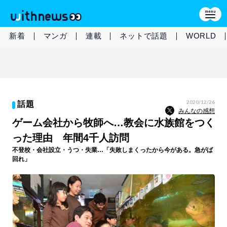
新着
マンガ
連載
ネットで話題
WORLD
2020/12/26
話題
みんなの感想
ゲーム会社から牧師へ…教会に水族館をつく
った理由 年間4千人訪問
不登校・会社設立・うつ・失業…「失敗しまくったから今がある。急がば
回れ」