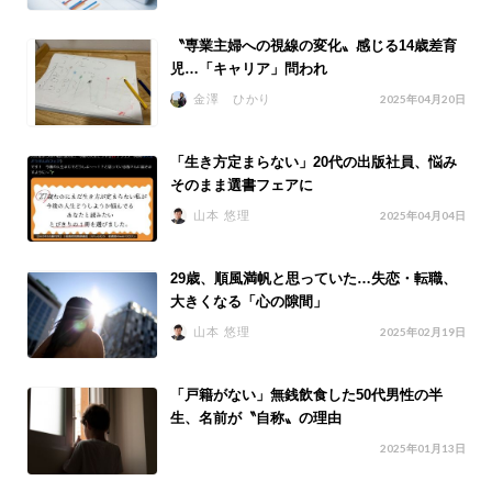
〝専業主婦への視線の変化〟感じる14歳差育
児…「キャリア」問われ
金澤 ひかり
2025年04月20日
「生き方定まらない」20代の出版社員、悩み
そのまま選書フェアに
山本 悠理
2025年04月04日
29歳、順風満帆と思っていた…失恋・転職、
大きくなる「心の隙間」
山本 悠理
2025年02月19日
「戸籍がない」無銭飲食した50代男性の半
生、名前が〝自称〟の理由
2025年01月13日