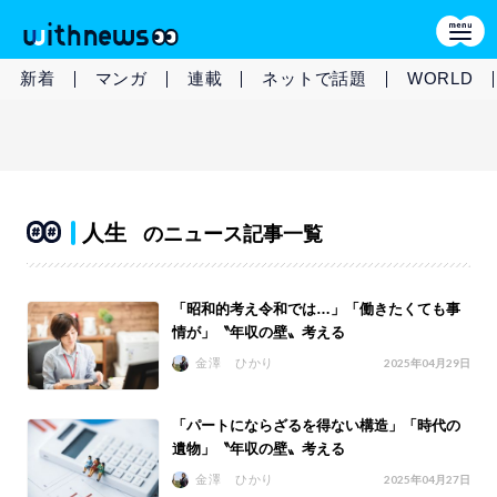
新着
マンガ
連載
ネットで話題
WORLD
人生
のニュース記事一覧
「昭和的考え令和では…」「働きたくても事
情が」〝年収の壁〟考える
金澤 ひかり
2025年04月29日
「パートにならざるを得ない構造」「時代の
遺物」〝年収の壁〟考える
金澤 ひかり
2025年04月27日