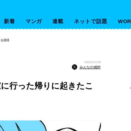
新着
マンガ
連載
ネットで話題
WOR
せる環境
2020/11/28
みんなの感想
家に行った帰りに起きたこ
」