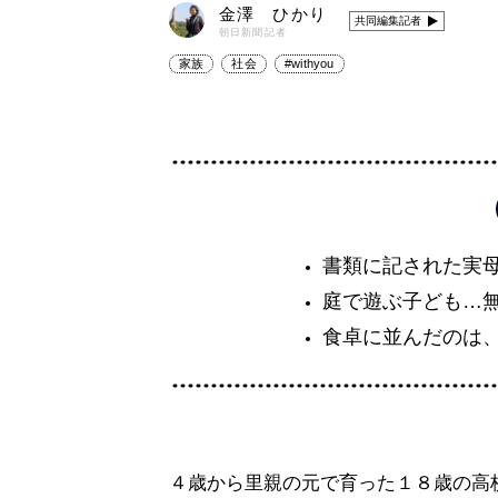
金澤 ひかり
共同編集記者
朝日新聞記者
家族
社会
#withyou
書類に記された実
庭で遊ぶ子ども…
食卓に並んだのは
４歳から里親の元で育った１８歳の高