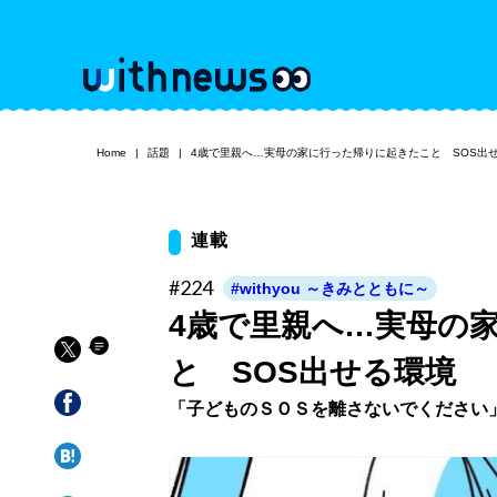
Home
話題
4歳で里親へ…実母の家に行った帰りに起きたこと SOS出
連載
#224
#withyou ～きみとともに～
4歳で里親へ…実母の
と SOS出せる環境
「子どものＳＯＳを離さないでください