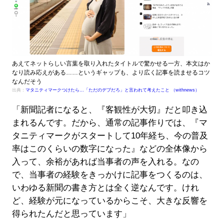
あえてネットらしい言葉を取り入れたタイトルで驚かせる一方、本文はか
なり読み応えがある……というギャップも、より広く記事を読ませるコツ
なんだそう
出典：
マタニティマークつけたら…「ただのデブだろ」と言われて考えたこと （withnews）
「新聞記者になると、『客観性が大切』だと叩き込
まれるんです。だから、通常の記事作りでは、『マ
タニティマークがスタートして10年経ち、今の普及
率はこのくらいの数字になった』などの全体像から
入って、余裕があれば当事者の声を入れる。なの
で、当事者の経験をきっかけに記事をつくるのは、
いわゆる新聞の書き方とは全く逆なんです。けれ
ど、経験が元になっているからこそ、大きな反響を
得られたんだと思っています」