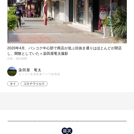
2020年4月、バンコク中心部で商店が並ぶ目抜き通りはほとんどが閉店
し、閑散としていた＝染田屋竜太撮影
出典： 朝日新聞
染田屋 竜太
ヤンゴン支局長兼アジア総局員
タイ
コロナウイルス