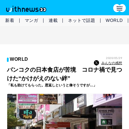
新着
マンガ
連載
ネットで話題
WORLD
2020/05/29
WORLD
みんなの感想
バンコクの日本食店が苦境 コロナ禍で見つ
けた“かけがえのない絆”
「私も助けてもらった。恩返しというと偉そうですが…」