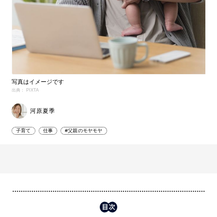
写真はイメージです
出典： PIXTA
河原夏季
子育て
仕事
#父親のモヤモヤ